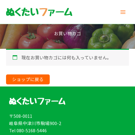
内
容
を
ス
キ
お買い物カゴ
ッ
プ
現在お買い物カゴには何も入っていません。
ショップに戻る
〒508-0011
岐阜県中津川市駒場900-2
Tel 080-5168-5446